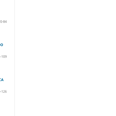
70-84
DO
-109
CA
-126