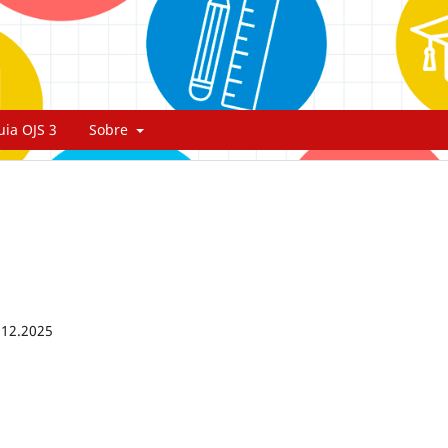
uia OJS 3
Sobre
.12.2025