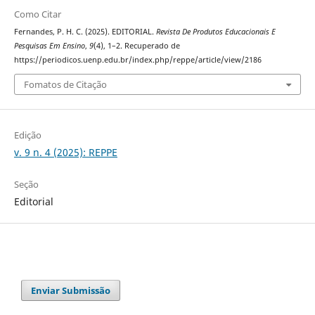
Como Citar
Fernandes, P. H. C. (2025). EDITORIAL.
Revista De Produtos Educacionais E
Pesquisas Em Ensino
,
9
(4), 1–2. Recuperado de
https://periodicos.uenp.edu.br/index.php/reppe/article/view/2186
Fomatos de Citação
Edição
v. 9 n. 4 (2025): REPPE
Seção
Editorial
Enviar Submissão