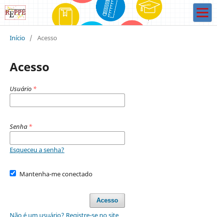
Início
/
Acesso
Acesso
Usuário
*
Senha
*
Esqueceu a senha?
Mantenha-me conectado
Acesso
Não é um usuário? Registre-se no site