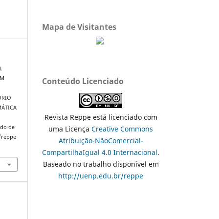
Mapa de Visitantes
).
UM
Conteúdo Licenciado
ÓRIO
MÁTICA
Revista Reppe está licenciado com
ado de
uma Licença
Creative Commons
/reppe
Atribuição-NãoComercial-
CompartilhaIgual 4.0 Internacional
.
Baseado no trabalho disponível em
http://uenp.edu.br/reppe