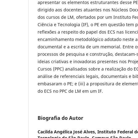
apresentar os elementos estruturantes desse PE.
dirigido aos docentes atuantes nos Núcleos Doc
dos cursos de LM, ofertados por um Instituto Fe
Ciência e Tecnologia (IF), o PE em questão tem 
reflexões a respeito do papel dos ECS nas licenc
encaminhamento metodológico adotado neste ar
documental e a escrita de um memorial. Entre o
processos de pesquisa e construção, destacam-se:
ideias criativas e inovadoras presentes nos Pro
Cursos (PPC) analisados sobre a realização do EC
análise de referenciais legais, documentais e bi
embasaram o PE; e (iii) a propositura de elemen
do ECS no PPC de LM em um IF.
Biografia do Autor
Cacilda Angélica José Alves,
Instituto Federal d
Tecnologia de São Paulo, Campus São Paulo