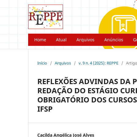
Home
Atual
Arquivos
Anúncios
G
Início
/
Arquivos
/
v. 9 n. 4 (2025): REPPE
/
Artig
REFLEXÕES ADVINDAS DA 
REDAÇÃO DO ESTÁGIO CUR
OBRIGATÓRIO DOS CURSOS
IFSP
Cacilda Angélica José Alves