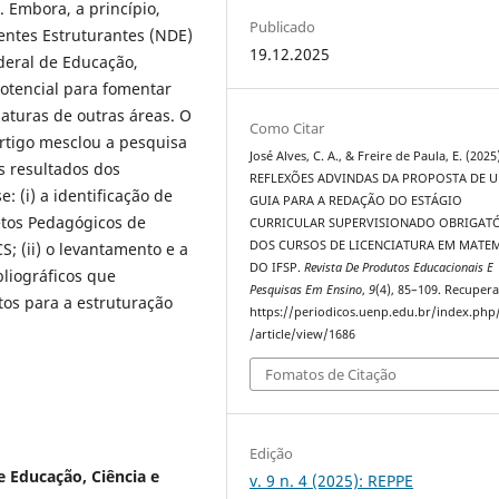
 Embora, a princípio,
Publicado
entes Estruturantes (NDE)
19.12.2025
deral de Educação,
potencial para fomentar
iaturas de outras áreas. O
Como Citar
tigo mesclou a pesquisa
José Alves, C. A., & Freire de Paula, E. (2025
s resultados dos
REFLEXÕES ADVINDAS DA PROPOSTA DE 
 (i) a identificação de
GUIA PARA A REDAÇÃO DO ESTÁGIO
jetos Pedagógicos de
CURRICULAR SUPERVISIONADO OBRIGAT
DOS CURSOS DE LICENCIATURA EM MATE
S; (ii) o levantamento e a
DO IFSP.
Revista De Produtos Educacionais E
bliográficos que
Pesquisas Em Ensino
,
9
(4), 85–109. Recuper
tos para a estruturação
https://periodicos.uenp.edu.br/index.php
/article/view/1686
Fomatos de Citação
Edição
e Educação, Ciência e
v. 9 n. 4 (2025): REPPE