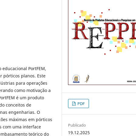
o educacional PortFEM,
 pórticos planos. Este
dústrias para operações
erando como motivação a
 PortFEM é um produto
PDF
do conceitos de
 nas engenharias. O
ações máximas em pórticos
Publicado
os com uma interface
19.12.2025
o embasamento teórico do