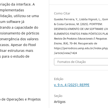
iação da interface. A
o implementadas
Como Citar
lidação, utilizou-se uma
Guedes Ferreira, Y., Lisbôa Vignoli, L., Gomi
 um software já
& Costa Cardoso, M. (2025). PORTFEM:
strando a capacidade do
DESENVOLVIMENTO DE UM SOFTWARE LIV
nsionamento de pórticos
ELEMENTOS FINITOS PARA PÓRTICOS PLA
onvergência dos valores
Revista De Produtos Educacionais E Pesquisas
Ensino
,
9
(4), 70–84. Recuperado de
casos. Apesar do Ftool
https://periodicos.uenp.edu.br/index.php
isar estruturas mais
/article/view/1424
s para o estudo de
Fomatos de Citação
Edição
v. 9 n. 4 (2025): REPPE
Seção
 de Operações e Projetos
Artigos