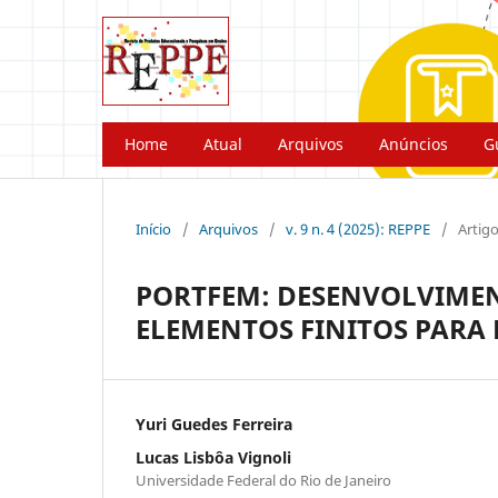
Home
Atual
Arquivos
Anúncios
G
Início
/
Arquivos
/
v. 9 n. 4 (2025): REPPE
/
Artig
PORTFEM: DESENVOLVIMEN
ELEMENTOS FINITOS PARA
Yuri Guedes Ferreira
Lucas Lisbôa Vignoli
Universidade Federal do Rio de Janeiro