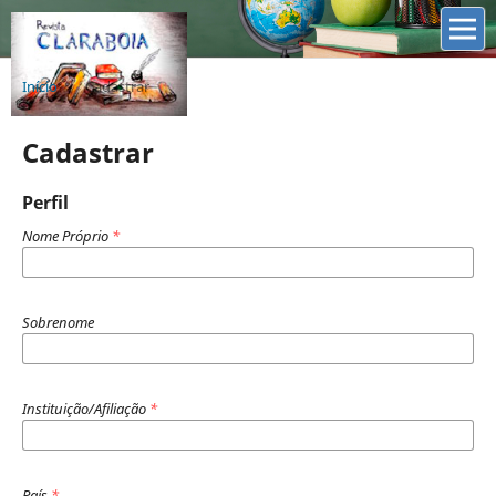
Início
/
Cadastrar
Cadastrar
Perfil
Nome Próprio
*
Sobrenome
Instituição/Afiliação
*
País
*