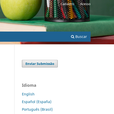
Cadastro
Acesso
Buscar
Enviar Submissão
Idioma
English
Español (España)
Português (Brasil)