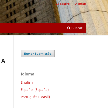
Cadastro
Acesso
Buscar
Enviar Submissão
 A
Idioma
English
Español (España)
Português (Brasil)