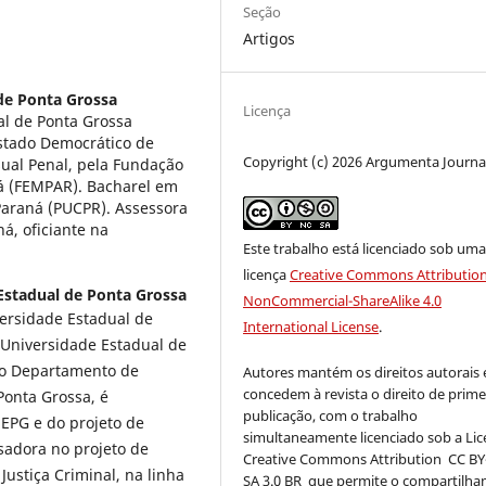
Seção
Artigos
de Ponta Grossa
Licença
al de Ponta Grossa
Estado Democrático de
Copyright (c) 2026 Argumenta Journa
sual Penal, pela Fundação
ná (FEMPAR). Bacharel em
 Paraná (PUCPR). Assessora
ná, oficiante na
Este trabalho está licenciado sob um
licença
Creative Commons Attribution
Estadual de Ponta Grossa
NonCommercial-ShareAlike 4.0
versidade Estadual de
International License
.
 Universidade Estadual de
 no Departamento de
Autores mantém os direitos autorais 
concedem à revista o direito de prime
Ponta Grossa, é
publicação, com o trabalho
UEPG e do projeto de
simultaneamente licenciado sob a Li
sadora no projeto de
Creative Commons Attribution
CC BY
ustiça Criminal, na linha
SA 3.0 BR
que permite o compartilh