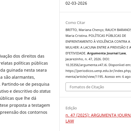
02-03-2026
Como Citar
BRITTO, Mariana Chenço; RAUCH BARANOS
Maria Cristina. POLÍTICAS PÚBLICAS DE
ENFRENTAMENTO À VIOLÊNCIA CONTRA A
MULHER: A LACUNA ENTRE A PREVISÃO E A
EFETIVIDADE.
Argumenta Journal Law
,
ivação dos direitos das
Jacarezinho, n. 47, 2026. DOI:
elatas políticas públicas
10.35356/argumenta.v47.i6. Disponível em
to da guinada nesta seara
https://periodicos.uenp.edu.br/index.php
da são alarmantes,
menta/article/view/1195. Acesso em: 6 ago
. Partindo-se de pesquisa
Fomatos de Citação
tivo e descritivo do
status
públicas que lhe dá
tese proposta a testagem
Edição
preensão dos contornos
n. 47 (2025): ARGUMENTA JOURN
LAW