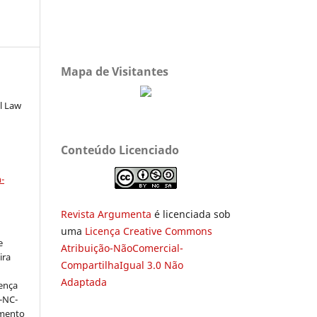
Mapa de Visitantes
l Law
Conteúdo Licenciado
a
-
Revista Argumenta
é licenciada sob
uma
Licença Creative Commons
e
Atribuição-NãoComercial-
ira
CompartilhaIgual 3.0 Não
Adaptada
cença
-NC-
amento