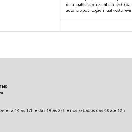
do trabalho com reconhecimento da
autoria e publicação inicial nesta revis
UENP
ca
a-feira 14 às 17h e das 19 às 23h e nos sábados das 08 até 12h