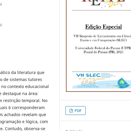
l
l
tico da literatura que
so de sistemas tutores
 no contexto educacional
de destaque na área:
 restrição temporal. No
quais 6 corresponderam
PDF
. Os achados revelam que
rogramação e lógica, com
e. Contudo, observa-se