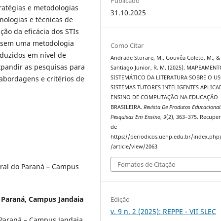
Publicado
ratégias e metodologias
31.10.2025
ologias e técnicas de
iação da eficácia dos STIs
os, sem uma metodologia
Como Citar
duzidos em nível de
Andrade Storare, M., Gouvêa Coleto, M., &
xpandir as pesquisas para
Santiago Junior, R. M. (2025). MAPEAMEN
SISTEMÁTICO DA LITERATURA SOBRE O U
abordagens e critérios de
SISTEMAS TUTORES INTELIGENTES APLIC
ENSINO DE COMPUTAÇÃO NA EDUCAÇÃO
BRASILEIRA.
Revista De Produtos Educacionai
Pesquisas Em Ensino
,
9
(2), 363–375. Recupe
de
https://periodicos.uenp.edu.br/index.php
/article/view/2063
Fomatos de Citação
ral do Paraná – Campus
 Paraná, Campus Jandaia
Edição
v. 9 n. 2 (2025): REPPE - VII SLEC
 Paraná – Campus Jandaia