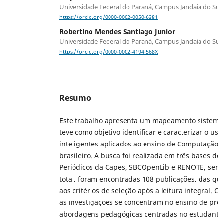
Universidade Federal do Paraná, Campus Jandaia do Su
https://orcid.org/0000-0002-0050-6381
Robertino Mendes Santiago Junior
Universidade Federal do Paraná, Campus Jandaia do Su
https://orcid.org/0000-0002-4194-568X
Resumo
Este trabalho apresenta um mapeamento sistemá
teve como objetivo identificar e caracterizar o u
inteligentes aplicados ao ensino de Computação
brasileiro. A busca foi realizada em três bases 
Periódicos da Capes, SBCOpenLib e RENOTE, sem
total, foram encontradas 108 publicações, das 
aos critérios de seleção após a leitura integral
as investigações se concentram no ensino de p
abordagens pedagógicas centradas no estudant