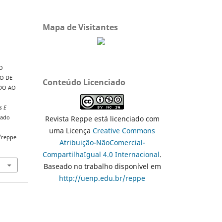
Mapa de Visitantes
TO
SO DE
Conteúdo Licenciado
ADO AO
s E
Revista Reppe está licenciado com
rado
uma Licença
Creative Commons
/reppe
Atribuição-NãoComercial-
CompartilhaIgual 4.0 Internacional
.
Baseado no trabalho disponível em
http://uenp.edu.br/reppe