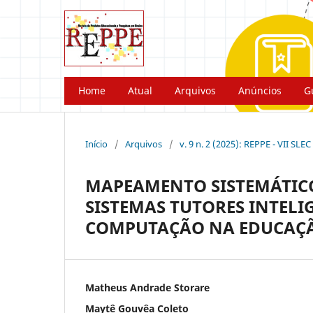
Home
Atual
Arquivos
Anúncios
G
Início
/
Arquivos
/
v. 9 n. 2 (2025): REPPE - VII SLEC
MAPEAMENTO SISTEMÁTICO
SISTEMAS TUTORES INTELI
COMPUTAÇÃO NA EDUCAÇÃ
Matheus Andrade Storare
Maytê Gouvêa Coleto