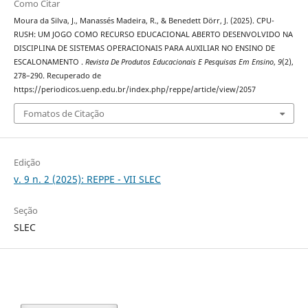
Como Citar
Moura da Silva, J., Manassés Madeira, R., & Benedett Dörr, J. (2025). CPU-
RUSH: UM JOGO COMO RECURSO EDUCACIONAL ABERTO DESENVOLVIDO NA
DISCIPLINA DE SISTEMAS OPERACIONAIS PARA AUXILIAR NO ENSINO DE
ESCALONAMENTO .
Revista De Produtos Educacionais E Pesquisas Em Ensino
,
9
(2),
278–290. Recuperado de
https://periodicos.uenp.edu.br/index.php/reppe/article/view/2057
Fomatos de Citação
Edição
v. 9 n. 2 (2025): REPPE - VII SLEC
Seção
SLEC