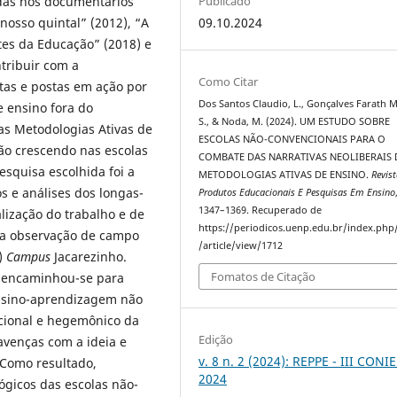
Publicado
adas nos documentários
09.10.2024
nosso quintal” (2012), “A
tes da Educação” (2018) e
ntribuir com a
Como Citar
tas e postas em ação por
Dos Santos Claudio, L., Gonçalves Farath 
 ensino fora do
S., & Noda, M. (2024). UM ESTUDO SOBRE
as Metodologias Ativas de
ESCOLAS NÃO-CONVENCIONAIS PARA O
tão crescendo nas escolas
COMBATE DAS NARRATIVAS NEOLIBERAIS 
squisa escolhida foi a
METODOLOGIAS ATIVAS DE ENSINO.
Revis
os e análises dos longas-
Produtos Educacionais E Pesquisas Em Ensino
1347–1369. Recuperado de
ização do trabalho e de
https://periodicos.uenp.edu.br/index.php
ta a observação de campo
/article/view/1712
R)
Campus
Jacarezinho.
Fomatos de Citação
a encaminhou-se para
nsino-aprendizagem não
cional e hegemônico da
Edição
venças com a ideia e
v. 8 n. 2 (2024): REPPE - III CONI
 Como resultado,
2024
gicos das escolas não-