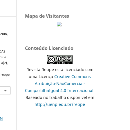
Mapa de Visitantes
Menin,
Conteúdo Licenciado
DAS
ta De
,
8
(2),
Revista Reppe está licenciado com
/reppe
uma Licença
Creative Commons
Atribuição-NãoComercial-
CompartilhaIgual 4.0 Internacional
.
Baseado no trabalho disponível em
http://uenp.edu.br/reppe
EN