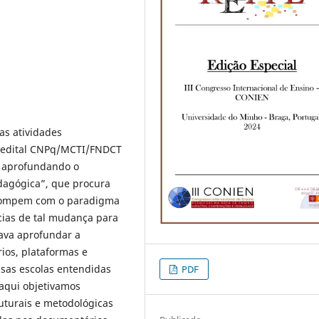
as atividades
m edital CNPq/MCTI/FNDCT
s: aprofundando o
dagógica”, que procura
rompem com o paradigma
ias de tal mudança para
sava aprofundar a
ios, plataformas e
ssas escolas entendidas
PDF
 aqui objetivamos
ruturais e metodológicas