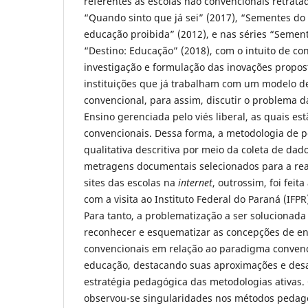
referentes às escolas não convencionais retrat
“Quando sinto que já sei” (2017), “Sementes do 
educação proibida” (2012), e nas séries “Semen
“Destino: Educação” (2018), com o intuito de co
investigação e formulação das inovações propos
instituições que já trabalham com um modelo de
convencional, para assim, discutir o problema d
Ensino gerenciada pelo viés liberal, as quais es
convencionais. Dessa forma, a metodologia de pe
qualitativa descritiva por meio da coleta de dad
metragens documentais selecionados para a real
sites das escolas na
internet
, outrossim, foi fei
com a visita ao Instituto Federal do Paraná (IFP
Para tanto, a problematização a ser solucionad
reconhecer e esquematizar as concepções de e
convencionais em relação ao paradigma conven
educação, destacando suas aproximações e desa
estratégia pedagógica das metodologias ativas.
observou-se singularidades nos métodos pedagó