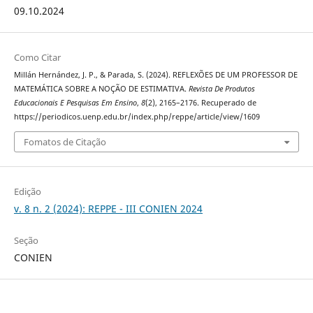
09.10.2024
Como Citar
Millán Hernández, J. P., & Parada, S. (2024). REFLEXÕES DE UM PROFESSOR DE
MATEMÁTICA SOBRE A NOÇÃO DE ESTIMATIVA.
Revista De Produtos
Educacionais E Pesquisas Em Ensino
,
8
(2), 2165–2176. Recuperado de
https://periodicos.uenp.edu.br/index.php/reppe/article/view/1609
Fomatos de Citação
Edição
v. 8 n. 2 (2024): REPPE - III CONIEN 2024
Seção
CONIEN