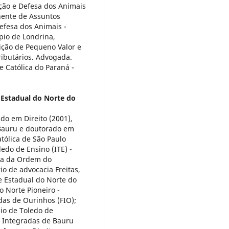
ção e Defesa dos Animais
ente de Assuntos
efesa dos Animais -
io de Londrina,
ção de Pequeno Valor e
ributários. Advogada.
e Católica do Paraná -
 Estadual do Norte do
do em Direito (2001),
 Bauru e doutorado em
atólica de São Paulo
ledo de Ensino (ITE) -
cia da Ordem do
io de advocacia Freitas,
e Estadual do Norte do
o Norte Pioneiro -
das de Ourinhos (FIO);
sio de Toledo de
s Integradas de Bauru