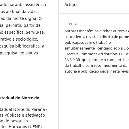
Artigos
tado garanta assistência
s ao final da vida,
ção da morte digna. O
Licença
al permitiu partir de
Autores mantém os direitos autorais 
 específica. Serviu-se,
concedem à revista o direito de prime
ativo e sociológico,
publicação, com o trabalho
squisa bibliográfica, a
simultaneamente licenciado sob a Li
 pesquisa legislativa
Creative Commons Attribution
CC BY
SA 3.0 BR
que permite o compartilh
do trabalho com reconhecimento da
autoria e publicação inicial nesta revis
stadual do Norte do
tadual Norte do Paraná -
s Públicas e efetivação
upo de pesquisa
reitos Humanos (UENP).