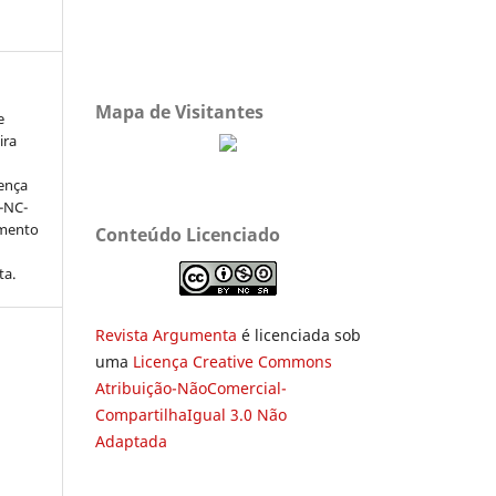
Mapa de Visitantes
e
ira
cença
-NC-
amento
Conteúdo Licenciado
ta.
Revista Argumenta
é licenciada sob
uma
Licença Creative Commons
Atribuição-NãoComercial-
CompartilhaIgual 3.0 Não
Adaptada