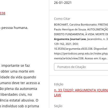
26-01-2021
.338
Como Citar
BORCHART, Carolina Bombonatto; FREITAS
da pessoa humana.
Paulo Henrique de Souza. AUTOLIMITAÇÃ
DIREITO FUNDAMENTAL À VIDA: MORTE D
Argumenta Journal Law
, Jacarezinho, n. 3
129–162, 2021. DOI:
10.35356/argumenta.v0i33.338. Disponível
https://periodicos.uenp.edu.br/index.php
menta/article/view/338. Acesso em: 6 ago. 
, importante se faz
Fomatos de Citação
se obter uma morte em
ilidade da vida quando
humano deve ter acesso a
Edição
ção plena da autonomia
n. 33 (2020): ARGUMENTA JOURN
liberdades civis, no
LAW
ência estatal abusiva. O
Seção
o indivíduo sob o prisma