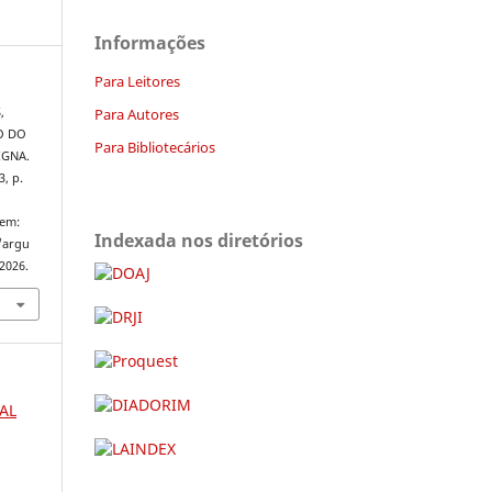
Informações
Para Leitores
Para Autores
,
O DO
Para Bibliotecários
IGNA.
3, p.
 em:
Indexada nos diretórios
/argu
2026.
AL