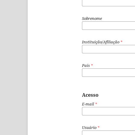
Sobrenome
Instituição/Afiliação
*
País
*
Acesso
E-mail
*
Usuário
*