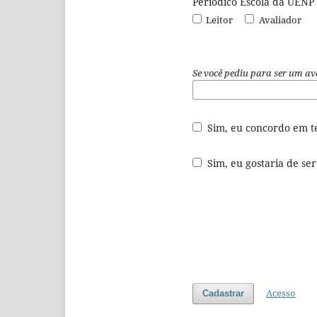
Periódico Escola da UENP
Leitor
Avaliador
Se você pediu para ser um ava
Sim, eu concordo em t
Sim, eu gostaria de ser 
Acesso
Cadastrar