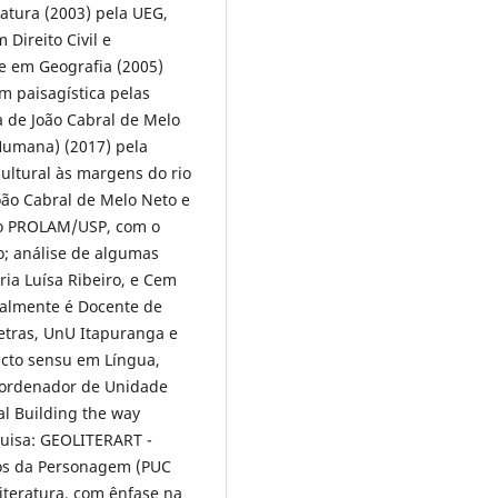
atura (2003) pela UEG,
Direito Civil e
e em Geografia (2005)
m paisagística pelas
a de João Cabral de Melo
Humana) (2017) pela
ultural às margens do rio
João Cabral de Melo Neto e
lo PROLAM/USP, com o
o; análise de algumas
ia Luísa Ribeiro, e Cem
ualmente é Docente de
Letras, UnU Itapuranga e
cto sensu em Língua,
Coordenador de Unidade
al Building the way
uisa: GEOLITERART -
udos da Personagem (PUC
iteratura, com ênfase na