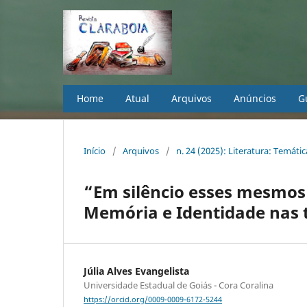
Home
Atual
Arquivos
Anúncios
G
Início
/
Arquivos
/
n. 24 (2025): Literatura: Temátic
“Em silêncio esses mesmos
Memória e Identidade nas t
Júlia Alves Evangelista
Universidade Estadual de Goiás - Cora Coralina
https://orcid.org/0009-0009-6172-5244