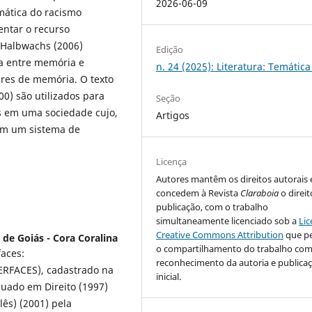
2026-06-09
mática do racismo
entar o recurso
e Halbwachs (2006)
Edição
ça entre memória e
n. 24 (2025): Literatura: Temática
ares de memória. O texto
00) são utilizados para
Seção
s em uma sociedade cujo,
Artigos
 em um sistema de
Licença
Autores mantêm os direitos autorais 
concedem à Revista
Claraboia
o direit
publicação, com o trabalho
simultaneamente licenciado sob a
Lic
Creative Commons Attribution
que p
 de Goiás - Cora Coralina
o compartilhamento do trabalho co
faces:
reconhecimento da autoria e publica
TERFACES), cadastrado na
inicial.
uado em Direito (1997)
ês) (2001) pela