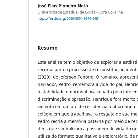
José Elias Pinheiro Neto
Universidade Estadual de Goiás - Cora Coralina
https://orcid.org/0000-0001-9574-6451
Resumo
Esta análise tem o objetivo de explorar a estilí
recurso para o processo de reconstituição ident
(2020), de Jeferson Tenório. O romance apresen
narrador, Pedro, rememora a vida do pai, Hen
instabilidade emocional ocasionado pelo luto e
discriminação e opressão. Henrique fora morto 
violenta em um ato de resistência à abordagem p
colégio em que trabalhava, o resgate de sua m
Pedro recria a memória paterna por meio de reco
itens que simbolizam a passagem de vida do gen
utiliza do formato qualitativo e exploratório, 