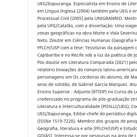
UEG/Itapuranga. Especialista em Ensino de Liter
em Língua Inglesa (2004) também pela UEG e em 
Processual Civil (2005) pela UNIGRANRIO. Mestr
pela UFG/Catalão, com a dissertação: Uma viage
zonas geográficas na obra Morte e Vida Severin
Neto. Doutor em Ciências Humanas (Geografia 
FFLCH/USP com a tese: Tessituras da paisagem c
Capibaribe e no Recife sob a luz da poética de 
Pós-doutor em Literatura Comparada (2021) pe
relatório Inovações do romance latino-american
personagens em Os cordeiros do abismo, de Mar
anos de solidão, de Gabriel Garcia Marquez. At
Ensino Superior - Adjunto (RTIDP) no Curso de 
credenciado no programa de pós-graduação stri
Literatura e Interculturalidade (POSLLI/UEG), 
UEG/Itapuranga. Editor-chefe do periódico digit
(ISSNe 1519-7220). Membro dos grupos de pesq
Geografia, literatura e arte (FFLCH/USP) e Est
GOIÁS). Interessa-se por pesquisas na área de L