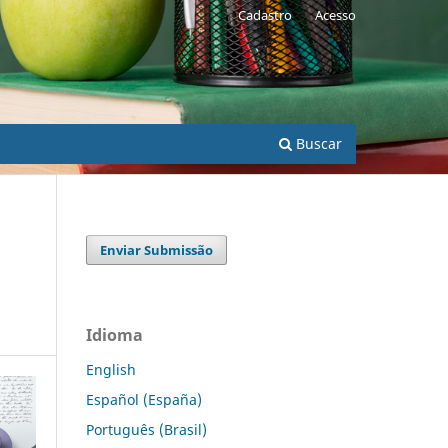
Cadastro
Acesso
Buscar
Enviar Submissão
Idioma
English
Español (España)
Português (Brasil)