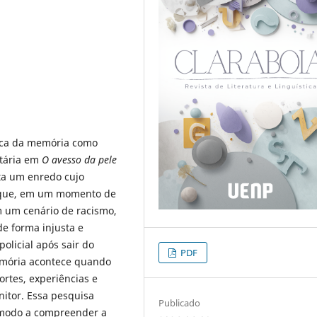
stica da memória como
itária em
O avesso da pele
ta um enredo cujo
rique, em um momento de
m um cenário de racismo,
de forma injusta e
olicial após sair do
PDF
emória acontece quando
rtes, experiências e
itor. Essa pesquisa
Publicado
de modo a compreender a