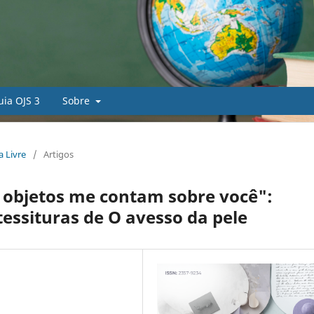
uia OJS 3
Sobre
a Livre
/
Artigos
 objetos me contam sobre você":
essituras de O avesso da pele