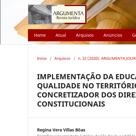
Home
Atual
Arquivos
Anúncios
G
Início
/
Arquivos
/
n. 32 (2020): ARGUMENTA JOU
IMPLEMENTAÇÃO DA EDUCA
QUALIDADE NO TERRITÓRI
CONCRETIZADOR DOS DIR
CONSTITUCIONAIS
Regina Vera Villas Bôas
Pontifícia Universidade Católica de São Paulo e UNISAL