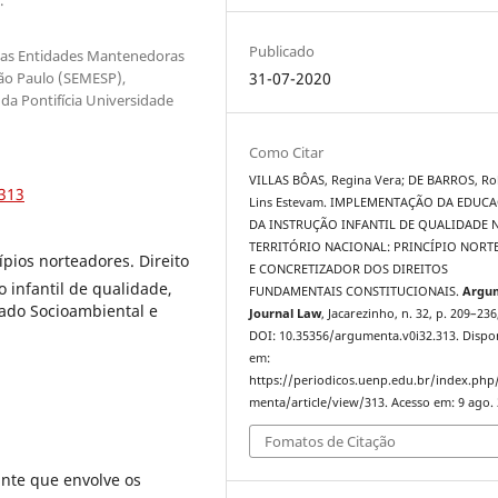
Publicado
 das Entidades Mantenedoras
São Paulo (SEMESP),
31-07-2020
a Pontifícia Universidade
Como Citar
VILLAS BÔAS, Regina Vera; DE BARROS, Ro
.313
Lins Estevam. IMPLEMENTAÇÃO DA EDUCA
DA INSTRUÇÃO INFANTIL DE QUALIDADE 
TERRITÓRIO NACIONAL: PRINCÍPIO NOR
cípios norteadores. Direito
E CONCRETIZADOR DOS DIREITOS
 infantil de qualidade,
FUNDAMENTAIS CONSTITUCIONAIS.
Argu
ado Socioambiental e
Journal Law
, Jacarezinho, n. 32, p. 209–236
DOI: 10.35356/argumenta.v0i32.313. Dispo
em:
https://periodicos.uenp.edu.br/index.php
menta/article/view/313. Acesso em: 9 ago. 
Fomatos de Citação
ante que envolve os