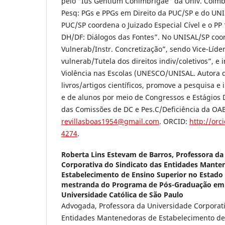
pelo “Ius Gentium Conimbrigae” da Univ. Coimbra
Pesq: PGs e PPGs em Direito da PUC/SP e do UNI
PUC/SP coordena o Juizado Especial Cível e o PP
DH/DF: Diálogos das Fontes”. No UNISAL/SP coo
Vulnerab/Instr. Concretização”, sendo Vice-Líde
vulnerab/Tutela dos direitos indiv/coletivos”, e
Violência nas Escolas (UNESCO/UNISAL. Autora d
livros/artigos científicos, promove a pesquisa e 
e de alunos por meio de Congressos e Estágios
das Comissões de DC e Pes.C/Deficiência da OAB
revillasboas1954@gmail.com
. ORCID:
http://orc
4274
.
Roberta Lins Estevam de Barros,
Professora da
Corporativa do Sindicato das Entidades Mante
Estabelecimento de Ensino Superior no Estado
mestranda do Programa de Pós-Graduação em Di
Universidade Católica de São Paulo
Advogada, Professora da Universidade Corporati
Entidades Mantenedoras de Estabelecimento de