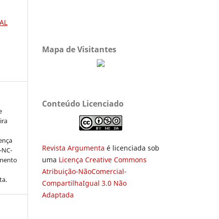
AL
Mapa de Visitantes
Conteúdo Licenciado
e
ira
cença
Revista Argumenta
é licenciada sob
-NC-
uma
Licença Creative Commons
amento
Atribuição-NãoComercial-
ta.
CompartilhaIgual 3.0 Não
Adaptada