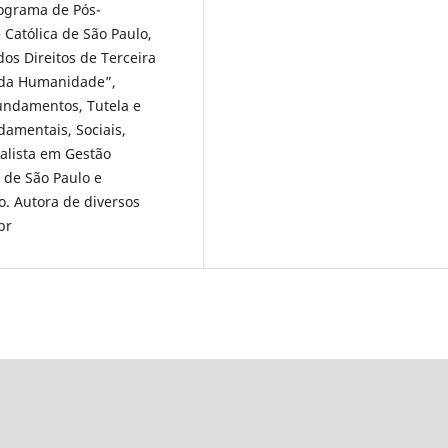
ograma de Pós-
 Católica de São Paulo,
os Direitos de Terceira
e da Humanidade”,
undamentos, Tutela e
amentais, Sociais,
ialista em Gestão
o de São Paulo e
to. Autora de diversos
br