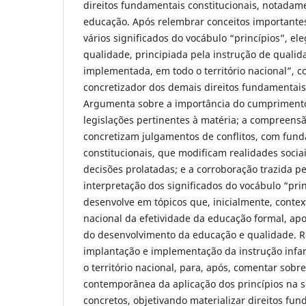
direitos fundamentais constitucionais, notadamen
educação. Após relembrar conceitos importantes
vários significados do vocábulo “princípios”, el
qualidade, principiada pela instrução de qualid
implementada, em todo o território nacional”, c
concretizador dos demais direitos fundamentais 
Argumenta sobre a importância do cumpriment
legislações pertinentes à matéria; a compreens
concretizam julgamentos de conflitos, com fun
constitucionais, que modificam realidades sociais
decisões prolatadas; e a corroboração trazida p
interpretação dos significados do vocábulo “prin
desenvolve em tópicos que, inicialmente, conte
nacional da efetividade da educação formal, a
do desenvolvimento da educação e qualidade. R
implantação e implementação da instrução infan
o território nacional, para, após, comentar sobr
contemporânea da aplicação dos princípios na s
concretos, objetivando materializar direitos fun