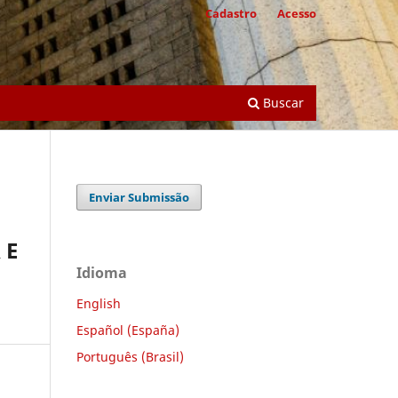
Cadastro
Acesso
Buscar
Enviar Submissão
 E
Idioma
English
Español (España)
Português (Brasil)