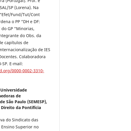
 (Portugal). Prof. e
SAL/SP (Lorena). Na
 “Efet/Fund/Tut/Cont
rdena o PP “DH e DF:
r do GP “Minorias,
 integrante do Obs. da
e capítulos de
internacionalização de IES
 Docentes. Colaboradora
-SP. E-mail:
id.org/0000-0002-3310-
 Universidade
nedoras de
 de São Paulo (SEMESP),
reito da Pontifícia
va do Sindicato das
 Ensino Superior no