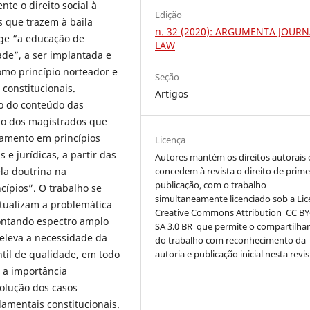
te o direito social à
Edição
 que trazem à baila
n. 32 (2020): ARGUMENTA JOURN
ege “a educação de
LAW
ade”, a ser implantada e
omo princípio norteador e
Seção
constitucionais.
Artigos
o do conteúdo das
ão dos magistrados que
damento em princípios
Licença
 e jurídicas, a partir das
Autores mantém os direitos autorais 
concedem à revista o direito de prime
ela doutrina na
publicação, com o trabalho
cípios”. O trabalho se
simultaneamente licenciado sob a Li
xtualizam a problemática
Creative Commons Attribution
CC BY
pontando espectro amplo
SA 3.0 BR
que permite o compartilh
eleva a necessidade da
do trabalho com reconhecimento da
autoria e publicação inicial nesta revis
til de qualidade, em todo
e a importância
olução dos casos
damentais constitucionais.