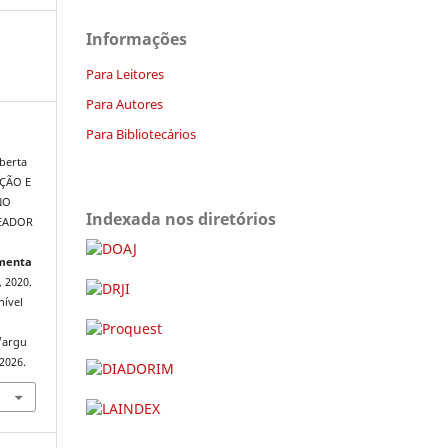
Informações
Para Leitores
Para Autores
Para Bibliotecários
berta
ÇÃO E
NO
Indexada nos diretórios
TEADOR
menta
, 2020.
nível
/argu
2026.