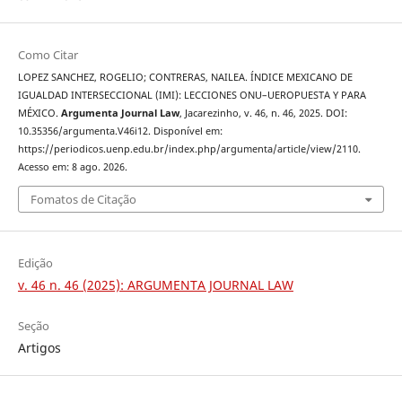
Como Citar
LOPEZ SANCHEZ, ROGELIO; CONTRERAS, NAILEA. ÍNDICE MEXICANO DE
IGUALDAD INTERSECCIONAL (IMI): LECCIONES ONU–UEROPUESTA Y PARA
MÉXICO.
Argumenta Journal Law
, Jacarezinho, v. 46, n. 46, 2025. DOI:
10.35356/argumenta.V46i12. Disponível em:
https://periodicos.uenp.edu.br/index.php/argumenta/article/view/2110.
Acesso em: 8 ago. 2026.
Fomatos de Citação
Edição
v. 46 n. 46 (2025): ARGUMENTA JOURNAL LAW
Seção
Artigos